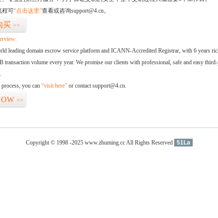
流程可
“点击这里”
查看或咨询support@4.cn。
购买
>>
erview:
orld leading domain escrow service platform and ICANN-Accredited Registrar, with 6 years ri
 transaction volume every year. We promise our clients with professional, safe and easy third-
.
d process, you can
“visit here”
or contact support@4.cn.
NOW
>>
Copyright © 1998 -2025 www.zhuming.cc All Rights Reserved
51La