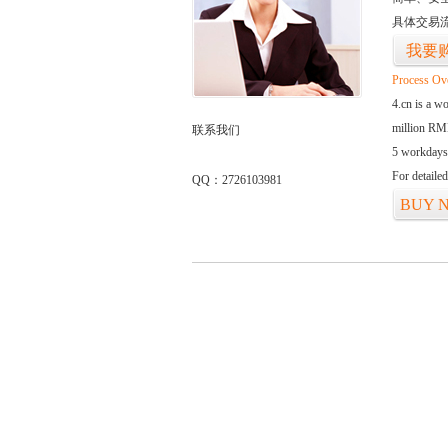
具体交易
我要
Process Ov
4.cn is a w
million RMB
联系我们
5 workdays
For detaile
QQ：2726103981
BUY 