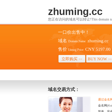
zhuming.cc
您正在访问的域名可以转让!This domain name i
一口价出售中！
域名
zhuming.cc
Domain Name:
售价
CNY 5197.00
Listing Price:
立即购买
BUY NOW
>>
>>
域名交易方式：
通过金名网(
金名网(4
简单、安